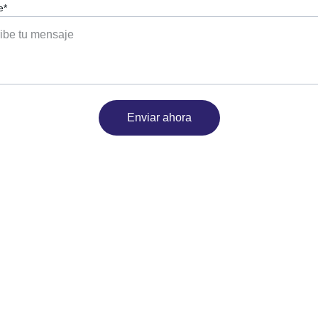
e*
Enviar ahora
P