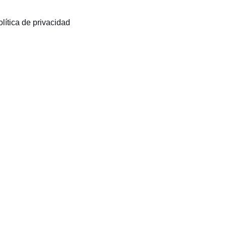
lítica de privacidad
Cotiza aquí
Servicios que ofrecemos
Desde 240 USD