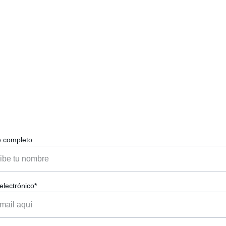
Contáctanos
Escríbenos y hablemos de tu proyecto
 completo
electrónico*